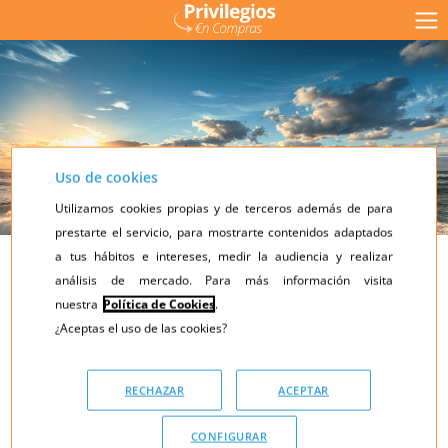
Uso de cookies
Utilizamos cookies propias y de terceros además de para
prestarte el servicio, para mostrarte contenidos adaptados
a tus hábitos e intereses, medir la audiencia y realizar
Recibe mínimo
análisis de mercado. Para más información visita
10% de reembolso
nuestra
Política de Cookies
.
cada vez que compres
¿Aceptas el uso de las cookies?
con Privilegios en Compras
RECHAZAR
ACEPTAR
CONFIGURAR