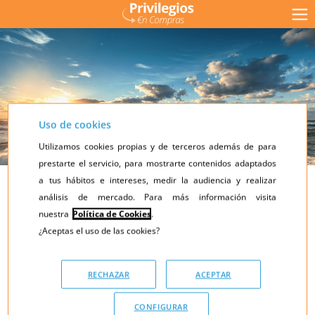
Uso de cookies
Utilizamos cookies propias y de terceros además de para
prestarte el servicio, para mostrarte contenidos adaptados
a tus hábitos e intereses, medir la audiencia y realizar
Recibe mínimo
análisis de mercado. Para más información visita
10% de reembolso
nuestra
Política de Cookies
.
cada vez que compres
¿Aceptas el uso de las cookies?
con Privilegios en Compras
RECHAZAR
ACEPTAR
CONFIGURAR